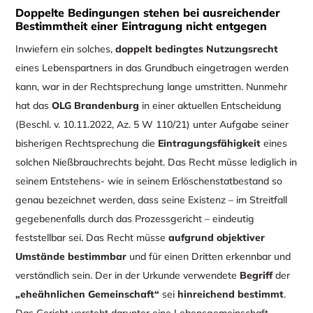
Doppelte Bedingungen stehen bei ausreichender
Bestimmtheit einer Eintragung nicht entgegen
Inwiefern ein solches,
doppelt bedingtes Nutzungsrecht
eines Lebenspartners in das Grundbuch eingetragen werden
kann, war in der Rechtsprechung lange umstritten. Nunmehr
hat das
OLG Brandenburg
in einer aktuellen Entscheidung
(Beschl. v. 10.11.2022, Az. 5 W 110/21) unter Aufgabe seiner
bisherigen Rechtsprechung die
Eintragungsfähigkeit
eines
solchen Nießbrauchrechts bejaht. Das Recht müsse lediglich in
seinem Entstehens- wie in seinem Erlöschenstatbestand so
genau bezeichnet werden, dass seine Existenz – im Streitfall
gegebenenfalls durch das Prozessgericht – eindeutig
feststellbar sei. Das Recht müsse
aufgrund objektiver
Umstände bestimmbar
und für einen Dritten erkennbar und
verständlich sein. Der in der Urkunde verwendete
Begriff
der
„eheähnlichen Gemeinschaft“
sei
hinreichend bestimmt
.
Das Gericht versteht darunter eine Lebensgemeinschaft