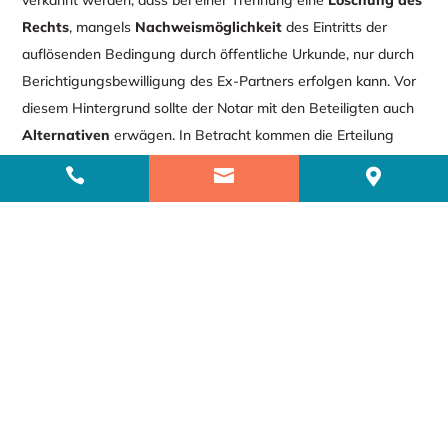
Rechts
, mangels
Nachweismöglichkeit
des Eintritts der
auflösenden Bedingung durch öffentliche Urkunde, nur durch
Berichtigungsbewilligung des Ex-Partners erfolgen kann. Vor
diesem Hintergrund sollte der Notar mit den Beteiligten auch
Alternativen
erwägen. In Betracht kommen die Erteilung
einer
Vorab-Löschungsbewilligung unter
entsprechender



Treuhandauflage
an den Notar oder eine sog.
Nießbrauchsvermächtnis
, das erst nach dem Tod des
Eigentümers zu einer Eintragung des Rechts für den
Lebenspartner führt.
Haben Sie zu diesem Thema Fragen oder
Anregungen? Dann sprechen Sie meine
Mitarbeiter oder mich gerne an.