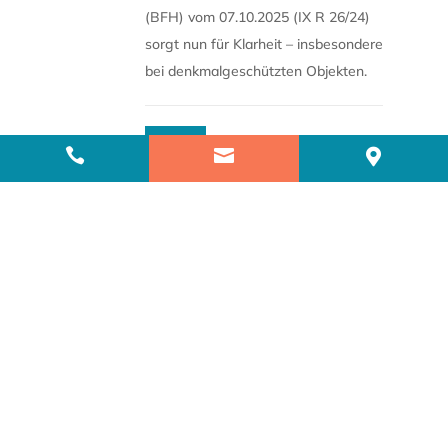
(BFH) vom 07.10.2025 (IX R 26/24)
sorgt nun für Klarheit – insbesondere
bei denkmalgeschützten Objekten.
Mehr



FEB.
2026
5
Anlaufen der
Zehnjahresfrist bei
Vorbehalt einer Leibrente